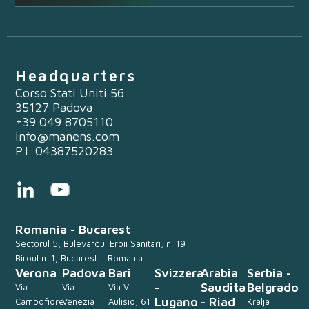
Headquarters
Corso Stati Uniti 56
35127 Padova
+39 049 8705110
info@manens.com
P.I. 04387520283
Romania - Bucarest
Sectorul 5, Bulevardul Eroii Sanitari, n. 19
Biroul n. 1, Bucarest – Romania
Verona
Padova
Bari
Svizzera
Arabia
Serbia -
-
Saudita
Belgrado
Via
Via
Via V.
Lugano
- Riad
Campofiore
Venezia
Aulisio, 61
Kralja