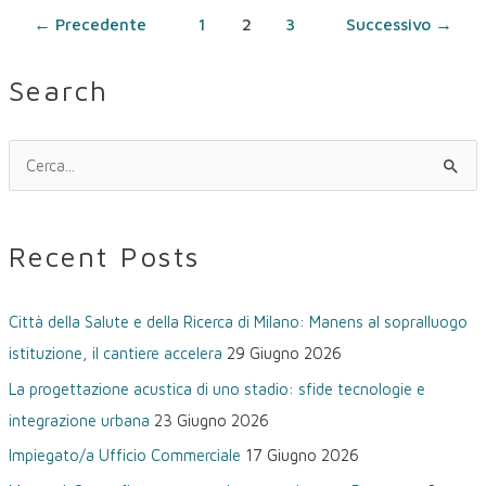
←
Precedente
1
2
3
Successivo
→
Search
C
e
r
Recent Posts
c
a
Città della Salute e della Ricerca di Milano: Manens al sopralluogo
:
istituzione, il cantiere accelera
29 Giugno 2026
La progettazione acustica di uno stadio: sfide tecnologie e
integrazione urbana
23 Giugno 2026
Impiegato/a Ufficio Commerciale
17 Giugno 2026