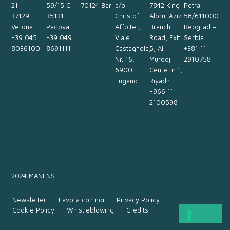
21
59/15 C
70124 Bari
c/o
7842 King
Petra
37129
35131
Christof
Abdul Aziz
58/611000
Verona
Padova
Affolter,
Branch
Beograd –
+39 045
+39 049
Viale
Road, Exit
Serbia
8036100
8691111
Castagnola,
5, Al
+381 11
Nr. 16,
Murooj
2910758
6900
Center n.1,
Lugano
Riyadh
+966 11
2100598
2024 MANENS
Newsletter
Lavora con noi
Privacy Policy
Cookie Policy
Whistleblowing
Credits