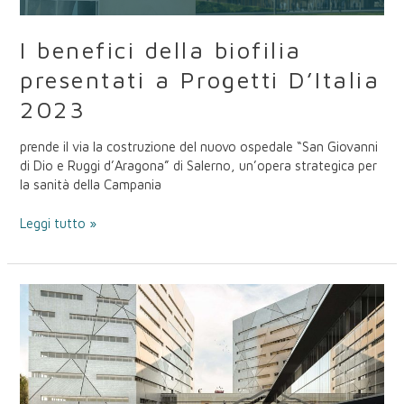
I benefici della biofilia
presentati a Progetti D’Italia
2023
prende il via la costruzione del nuovo ospedale “San Giovanni
di Dio e Ruggi d’Aragona” di Salerno, un’opera strategica per
la sanità della Campania
Leggi tutto »
Affidata
a
Manens
la
direzione
lavori