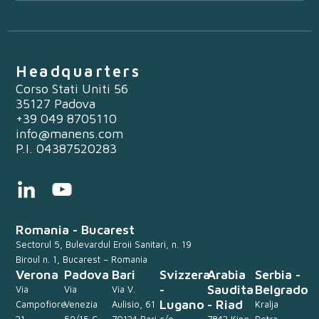
Headquarters
Corso Stati Uniti 56
35127 Padova
+39 049 8705110
info@manens.com
P.I. 04387520283
Romania - Bucarest
Sectorul 5, Bulevardul Eroii Sanitari, n. 19
Biroul n. 1, Bucarest – Romania
Verona
Padova
Bari
Svizzera
Arabia
Serbia -
-
Saudita
Belgrado
Via
Via
Via V.
Lugano
- Riad
Campofiore
Venezia
Aulisio, 61
Kralja