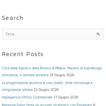
Search
C
e
r
Recent Posts
c
a
Città della Salute e della Ricerca di Milano: Manens al sopralluogo
:
istituzione, il cantiere accelera
29 Giugno 2026
La progettazione acustica di uno stadio: sfide tecnologie e
integrazione urbana
23 Giugno 2026
Impiegato/a Ufficio Commerciale
17 Giugno 2026
Manensin2next firma un accordo strategico con Provenant
8