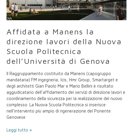
della
Nuova
Scuola
Politecnica
dell’Università
Affidata a Manens la
di
Genova
direzione lavori della Nuova
Scuola Politecnica
dell’Università di Genova
Il Raggruppamento costituito da Manens (capogruppo
mandataria) FM ingegneria, Icis, Hmr Group, Smartarget e
degli architetti Gian Paolo Mar e Mario Bellini è risultato
aggiudicatario dell’affidamento dei servizi di direzione lavori e
coordinamento della sicurezza per la realizzazione del nuovo
complesso. La Nuova Scuola Politecnica si inserisce
nell’intervento più ampio di rigenerazione del Ponente
Genovese
Leggi tutto »