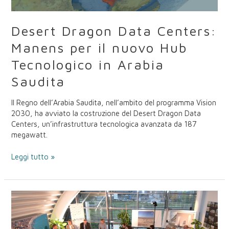
Tecnologico
in
Arabia
Desert Dragon Data Centers:
Saudita
Manens per il nuovo Hub
Tecnologico in Arabia
Saudita
Il Regno dell’Arabia Saudita, nell’ambito del programma Vision
2030, ha avviato la costruzione del Desert Dragon Data
Centers, un’infrastruttura tecnologica avanzata da 187
megawatt.
Leggi tutto »
“Dialoghi
sulle
Opportunità”:
Manens