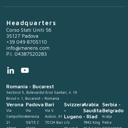
Headquarters
Corso Stati Uniti 56
35127 Padova
+39 049 8705110
info@manens.com
P.I. 04387520283
Romania - Bucarest
Sectorul 5, Bulevardul Eroii Sanitari, n. 19
Biroul n. 1, Bucarest – Romania
Verona
Padova
Bari
Svizzera
Arabia
Serbia -
-
Saudita
Belgrado
Via
Via
Via V.
Lugano
- Riad
Campofiore
Venezia
Aulisio, 61
Kralja
21
59/15 C
70124 Bari
c/o
7842 King
Petra