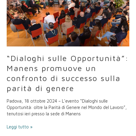
promuove
un
confronto
di
successo
sulla
parità
di
“Dialoghi sulle Opportunità”:
genere
Manens promuove un
confronto di successo sulla
parità di genere
Padova, 18 ottobre 2024 – L’evento “Dialoghi sulle
Opportunità: oltre la Parità di Genere nel Mondo del Lavoro”,
tenutosi ieri presso la sede di Manens
Leggi tutto »