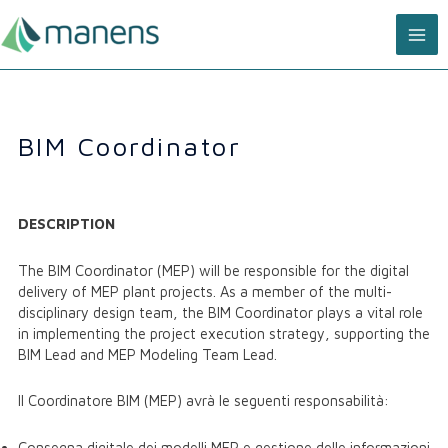
Skip
MA
to
content
ME
BIM Coordinator
DESCRIPTION
The BIM Coordinator (MEP) will be responsible for the digital
delivery of MEP plant projects. As a member of the multi-
disciplinary design team, the BIM Coordinator plays a vital role
in implementing the project execution strategy, supporting the
BIM Lead and MEP Modeling Team Lead.
Il Coordinatore BIM (MEP) avrà le seguenti responsabilità:
Consegna digitale dei modelli MEP e gestione delle informazioni