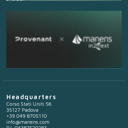
Headquarters
Corso Stati Uniti 56
35127 Padova
+39 049 8705110
info@manens.com
P.I. 04387520283