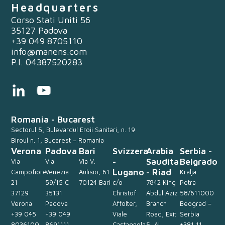
Headquarters
Corso Stati Uniti 56
35127 Padova
+39 049 8705110
info@manens.com
P.I. 04387520283
Romania - Bucarest
Sectorul 5, Bulevardul Eroii Sanitari, n. 19
Biroul n. 1, Bucarest – Romania
Verona
Padova
Bari
Svizzera
Arabia
Serbia -
-
Saudita
Belgrado
Via
Via
Via V.
Lugano
- Riad
Campofiore
Venezia
Aulisio, 61
Kralja
21
59/15 C
70124 Bari
c/o
7842 King
Petra
37129
35131
Christof
Abdul Aziz
58/611000
Verona
Padova
Affolter,
Branch
Beograd –
+39 045
+39 049
Viale
Road, Exit
Serbia
8036100
8691111
Castagnola,
5, Al
+381 11