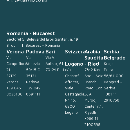
P.I. 04387520283
Romania - Bucarest
Sectorul 5, Bulevardul Eroii Sanitari, n. 19
Biroul n. 1, Bucarest – Romania
Verona
Padova
Bari
Svizzera
Arabia
Serbia -
-
Saudita
Belgrado
Via
Via
Via V.
Lugano
- Riad
Campofiore
Venezia
Aulisio, 61
Kralja
21
59/15 C
70124 Bari
c/o
7842 King
Petra
37129
35131
Christof
Abdul Aziz
58/611000
Verona
Padova
Affolter,
Branch
Beograd –
+39 045
+39 049
Viale
Road, Exit
Serbia
8036100
8691111
Castagnola,
5, Al
+381 11
Nr. 16,
Murooj
2910758
6900
Center n.1,
Lugano
Riyadh
+966 11
2100598