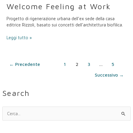
Welcome Feeling at Work
Progetto di rigenerazione urbana dell’ex sede della casa
editrice Rizzoli, basato sui concetti dell’architettura biofilica.
Leggi tutto »
←
Precedente
1
2
3
…
5
Successivo
→
Search
C
e
r