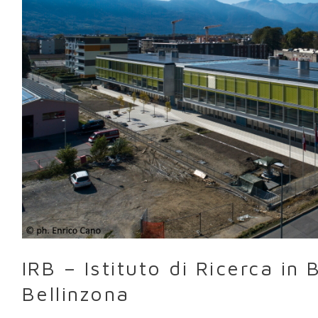
di
Ricerca
in
Biomedicina
Bellinzona
IRB – Istituto di Ricerca in
Bellinzona