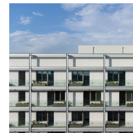
RESIDENZA
STUDENTESCA
CA’
FOSCARI
–
MESTRE