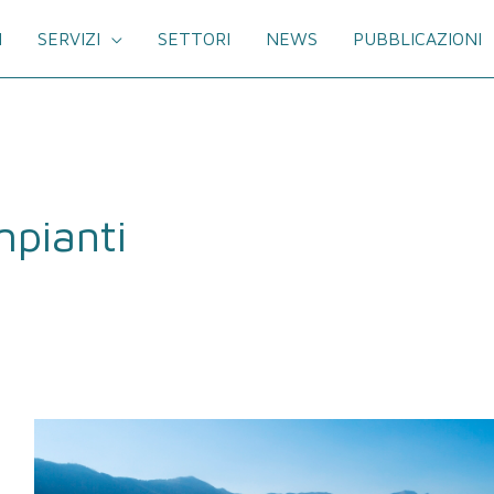
I
SERVIZI
SETTORI
NEWS
PUBBLICAZIONI
ne
mpianti
IRB
–
Istituto