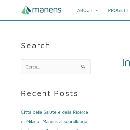
Vai
al
ABOUT
PROGETT
contenuto
Paginazio
Search
articoli
I
C
e
r
Recent Posts
c
a
Città della Salute e della Ricerca
:
di Milano: Manens al sopralluogo