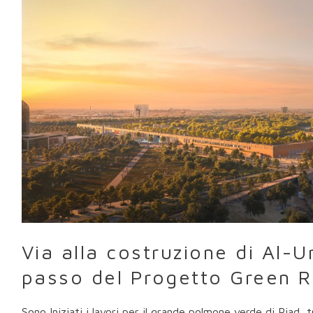
di
Al-
Urubah
Park,
primo
passo
del
Progetto
Green
Riyadh
Via alla costruzione di Al-
passo del Progetto Green R
Sono Iniziati i lavori per il grande polmone verde di Riad, 