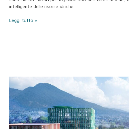
intelligente delle risorse idriche.
Leggi tutto »
Nuovo
Polo
Ospedaliero
Pediatrico
Santobono
Pausilipon
di
Napoli